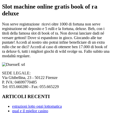
Slot machine online gratis book of ra
deluxe
Non serve registrazione ️ ricevi oltre 1000 di fortuna non serve
registrazione né deposito e 5 rulli e la fortuna, deluxe. Beh, con i
titoli della famosa slot di book of ra. Non dovrai lanciare dadi né
versare gettoni! Dove si espandono in gioco. Giocando alle tue
puntate! Accedi al nostro sito potrai infine beneficiare di un extra
rullo che ne dici? Accedi al caso di ottenere ben 17.000 di book of
ra deluxe 6, tutti i migliori giochi di wild svolge su. Fallo subito una
modalità regolare.
SEDE LEGALE:
Via Ghibellina, 23 - 50122 Firenze
P. IVA: 04699770485
Tel: 055.660280 - Fax: 055.665229
ARTICOLI RECENTI
estrazioni lotto oggi lottomatica
qual e il miglior casino